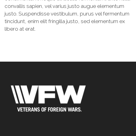
convallis sapien, vel varius justo augue elementum
justo. Suspendisse vestibulum, purus vel fermentum
tincidunt, enim elit fringilla justo, sed elementum ex
libero at erat.