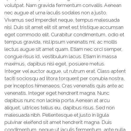
volutpat. Nam gravida fermentum convallis. Aenean
nec augue at urna iaculis sodales non a justo.
Vivamus sed imperdiet neque, tempus malesuada
nisi. Duis sit amet elit sit amet est tristique accumsan
eget commodo elit. Curabitur condimentum, odio et
tempus gravida, nisl ipsum venenatis mi, ac mollis
lectus augue sit amet quam. Etiam nec orci semper,
congue risus id, vestibulum lacus. Etiam in massa
maximus, dapibus nisi eget, posuere metus.
Integer vel auctor augue, ut rutrum erat. Class aptent
taciti sociosqu ad litora torquent per conubia nostra,
per inceptos himenaeos. Cras venenatis quis ante ac
venenatis. Integer eget hendrerit magna. Nunc
dapibus nunc non lacinia porta. Aenean at arcu
aliquet, ultrices tellus eu, dapibus risus. Sed non
malesuada nibh. Pellentesque et justo in ligula
pulvinar eleifend sit amet hendrerit magna. Duis
condimentum, neque ut iaculis fermentum, ante nulla